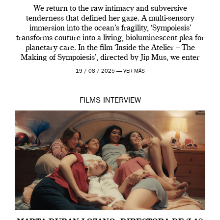
We return to the raw intimacy and subversive
tenderness that defined her gaze. A multi-sensory
immersion into the ocean’s fragility, ‘Sympoiesis’
transforms couture into a living, bioluminescent plea for
planetary care. In the film ‘Inside the Atelier – The
Making of Sympoiesis’, directed by Jip Mus, we enter
the sacred space where Iris van Herpen’s […]
19 / 08 / 2025 —
VER MÁS
FILMS
INTERVIEW