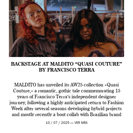
BACKSTAGE AT MALDITO “QUASI COUTURE”
BY FRANCISCO TERRA
MALDITO has unveiled its AW25 collection «Quasi
Couture,» a romantic, gothic tale commemorating 15
years of Francisco Terra‘s independent designer
journey, following a highly anticipated return to Fashion
Week after several seasons developing hybrid projects
and mostly recently a boot collab with Brazilian brand
Melissa. This fashion show is a component of Francisco
10 / 07 / 2025 —
VER MÁS
Terra’s Maldito […]