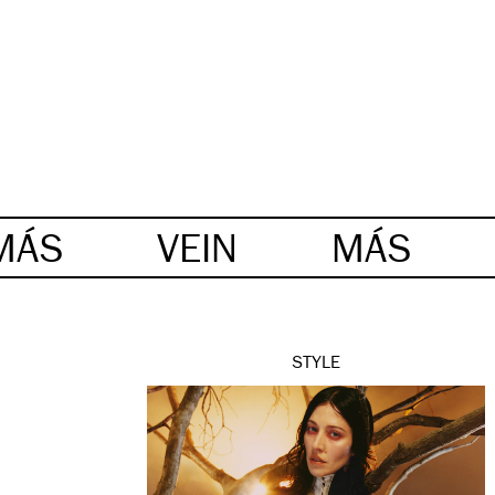
MÁS
VEIN
MÁS
STYLE