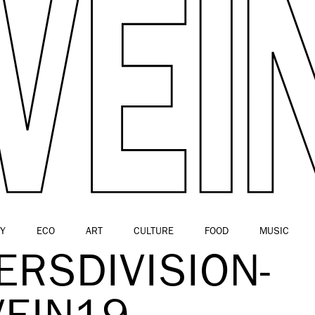
Y
ECO
ART
CULTURE
FOOD
MUSIC
ERSDIVISION-