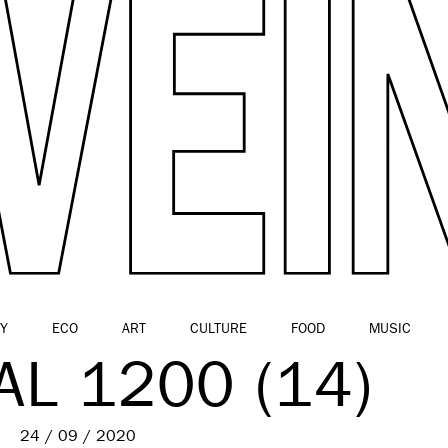
Y
ECO
ART
CULTURE
FOOD
MUSIC
AL 1200 (14)
24 / 09 / 2020