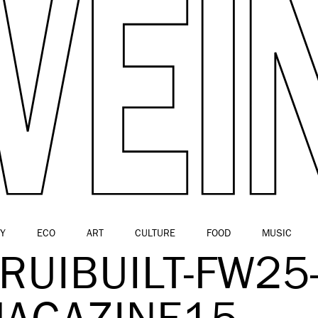
Y
ECO
ART
CULTURE
FOOD
MUSIC
RUIBUILT-FW25