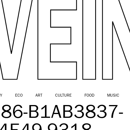
Y
ECO
ART
CULTURE
FOOD
MUSIC
86-B1AB3837-