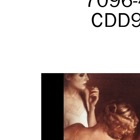
7096-
CDD9