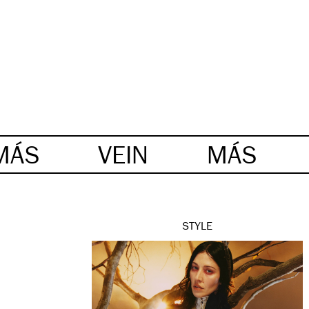
MÁS
VEIN
MÁS
STYLE