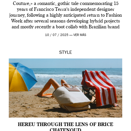
Couture,» a romantic, gothic tale commemorating 15
years of Francisco Terra‘s independent designer
journey, following a highly anticipated return to Fashion
Week after several seasons developing hybrid projects
and mostly recently a boot collab with Brazilian brand
Melissa. This fashion show is a component of Francisco
10 / 07 / 2025 —
VER MÁS
Terra’s Maldito […]
STYLE
HEREU THROUGH THE LENS OF BRICE
CHATENOUD