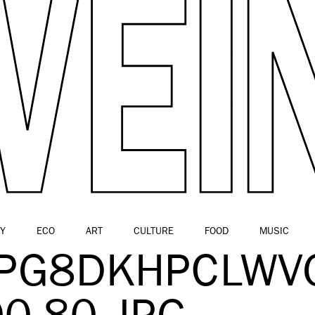
Y
ECO
ART
CULTURE
FOOD
MUSIC
PG8DKHPCLWVG