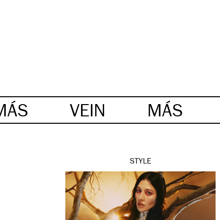
MÁS
VEIN
MÁS
STYLE