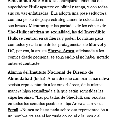
Sensational She-Hulk
, la contraparte femenina del
superhéroe
Hulk
aparece en bikini y tanga, y con todas
sus curvas enfatizadas. Ella adopta una pose seductora
con una pelota de playa estratégicamente colocada en
sus brazos. Mientras que las portadas de los cómics de
She-Hulk
enfatizan su sexualidad, las del
Incredible
Hulk
se centran en su fuerza y poder. Lo mismo pasa
con todos y cada uno de los protagonistas de
Marvel
y
DC
, por eso, la artista
Shreya Arora
, aficionada a los
comics desde pequeña, se sorprendió al no haber notado
antes el contraste.
Alumna del
Instituto Nacional de Diseño de
Ahmedabad
(India), Arora decidió cambiar la narrativa
sexista representando a los superhéroes, de la misma
manera hipersexualizada a la que están sometidas las
superheroínas. “Las portadas de She-Hulk son sexistas
en todos los sentidos posibles», dijo Arora a la revista
Scroll
. «Nunca se haría nada sobre esa representación a
un hombre, ya sea el lenguaje corporal o la ropa o el