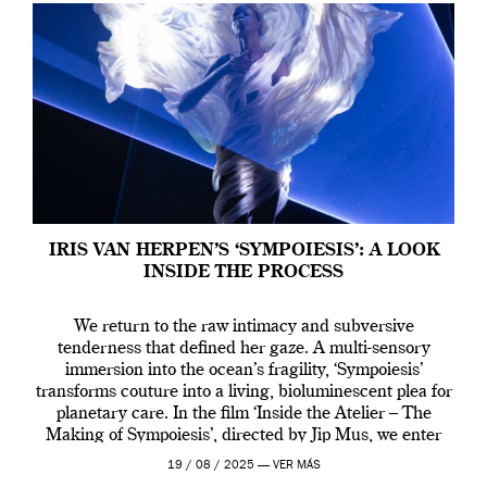
IRIS VAN HERPEN’S ‘SYMPOIESIS’: A LOOK
INSIDE THE PROCESS
We return to the raw intimacy and subversive
tenderness that defined her gaze. A multi-sensory
immersion into the ocean’s fragility, ‘Sympoiesis’
transforms couture into a living, bioluminescent plea for
planetary care. In the film ‘Inside the Atelier – The
Making of Sympoiesis’, directed by Jip Mus, we enter
the sacred space where Iris van Herpen’s […]
19 / 08 / 2025 —
VER MÁS