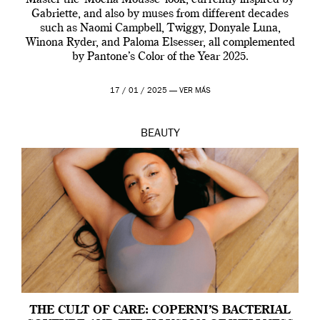
Master the ‘Mocha Mousse’ look, currently inspired by
Gabriette, and also by muses from different decades
such as Naomi Campbell, Twiggy, Donyale Luna,
Winona Ryder, and Paloma Elsesser, all complemented
by Pantone’s Color of the Year 2025.
17 / 01 / 2025 —
VER MÁS
BEAUTY
THE CULT OF CARE: COPERNI’S BACTERIAL