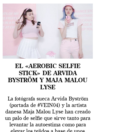
EL «AEROBIC SELFIE
STICK» DE ARVIDA
BYSTRÖM Y MAJA MALOU
LYSE
La fotógrafa sueca Arvida Byström
(portada de #VEIN04) y la artista
danesa Maja Malou Lyse han creado
un palo de selfie que sirve tanto para
levantar la autoestima como para
elevar los tejidos a base de unos