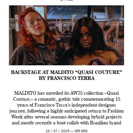
BACKSTAGE AT MALDITO “QUASI COUTURE”
BY FRANCISCO TERRA
MALDITO has unveiled its AW25 collection «Quasi
Couture,» a romantic, gothic tale commemorating 15
years of Francisco Terra‘s independent designer
journey, following a highly anticipated return to Fashion
Week after several seasons developing hybrid projects
and mostly recently a boot collab with Brazilian brand
Melissa. This fashion show is a component of Francisco
10 / 07 / 2025 —
VER MÁS