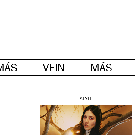
MÁS
VEIN
MÁS
STYLE