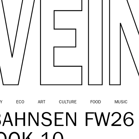
Y
ECO
ART
CULTURE
FOOD
MUSIC
 BAHNSEN FW26