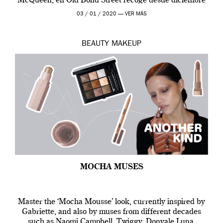
McQueen, en Old Bond Street recoge desde diciembre
de 2019 hasta final de abril […]
03 / 01 / 2020 —
VER MÁS
BEAUTY
MAKEUP
MOCHA MUSES
Master the ‘Mocha Mousse’ look, currently inspired by
Gabriette, and also by muses from different decades
such as Naomi Campbell, Twiggy, Donyale Luna,