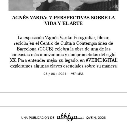
AGNÈS VARDA: 7 PERSPECTIVAS SOBRE LA
VIDA Y EL ARTE
La exposición ‘Agnès Varda: Fotografiar, filmar,
reciclar’en el Centro de Cultura Contemporánea de
Barcelona (CCCB) celebra la obra de una de las
cineastas más innovadoras y comprometidas del siglo
XX. Para entender mejor su legado, en #VEINDIGITAL
exploramos algunas claves esenciales sobre su manera
de entender la vida, el cine y el arte contemporáneo.
28 / 06 / 2024 —
VER MÁS
UNA PUBLICACIÓN DE
©VEIN, 2026