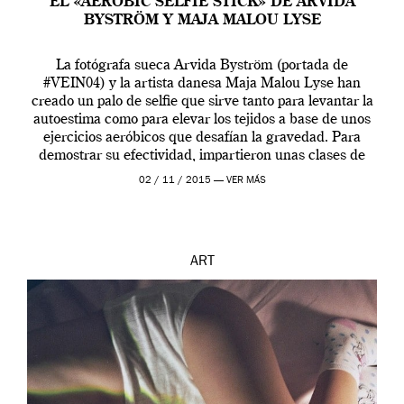
EL «AEROBIC SELFIE STICK» DE ARVIDA
BYSTRÖM Y MAJA MALOU LYSE
La fotógrafa sueca Arvida Byström (portada de
#VEIN04) y la artista danesa Maja Malou Lyse han
creado un palo de selfie que sirve tanto para levantar la
autoestima como para elevar los tejidos a base de unos
ejercicios aeróbicos que desafían la gravedad. Para
demostrar su efectividad, impartieron unas clases de
prueba en el Tate […]
02 / 11 / 2015 —
VER MÁS
ART