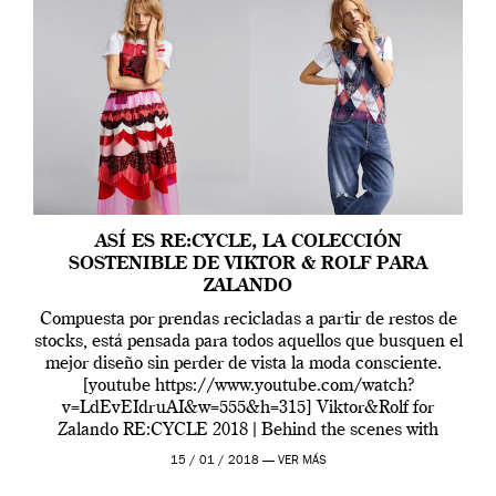
ASÍ ES RE:CYCLE, LA COLECCIÓN
SOSTENIBLE DE VIKTOR & ROLF PARA
ZALANDO
Compuesta por prendas recicladas a partir de restos de
stocks, está pensada para todos aquellos que busquen el
mejor diseño sin perder de vista la moda consciente.
[youtube https://www.youtube.com/watch?
v=LdEvEIdruAI&w=555&h=315] Viktor&Rolf for
Zalando RE:CYCLE 2018 | Behind the scenes with
Hanne Gaby Como ya anunciaron en septiembre,
15 / 01 / 2018 —
VER MÁS
Viktor & Rolf lanzarán una colección cápsula […]