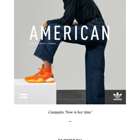
Campaña ‘Now is her time’
–