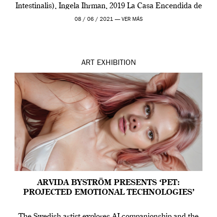
Intestinalis), Ingela Ihrman, 2019 La Casa Encendida de
Madrid y la Wellcome […]
08 / 06 / 2021 —
VER MÁS
ART
EXHIBITION
ARVIDA BYSTRÖM PRESENTS ‘PET:
PROJECTED EMOTIONAL TECHNOLOGIES’
The Swedish artist explores AI companionship and the