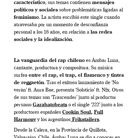
característico
, sus temas contienen
mensajes
políticos y sociales
sobre problemáticas ligadas al
feminismo
. La artista escribió este single cuando
atravesaba por un momento de desconfianza
personal a los 16 años, en relación a
las redes
sociales y la idealización
.
La vanguardia del rap chileno
es Ámbar Luna,
cantante, productora y compositora. Su música
surfea
entre el rap, el trap, el flamenco y tintes
de reggaetón
. Tras el exitoso lanzamiento de ‘No
verán’ ft. Aura Bae, presenta ‘Solsticio’ ft. Nfx. Otros
de sus temas son ‘Trascender’ junto al productor
peruano
Garabatobeats
o el single ‘222’ junto a los
productores españoles
Cookin Soul
,
Full
Harmony
y los argentinos
Frikstailers
.
Desde la Calera, en la Provincia de Quillota,
Valparaíso, Chile, Ámbar Luna se dio a conocer en