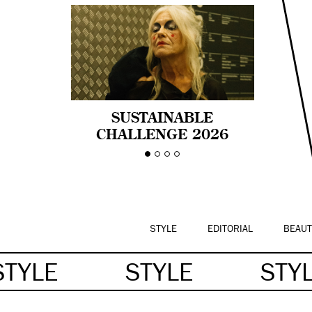
SUSTAINABLE
CHALLENGE 2026
CELEBRA LA
DIVERSIDAD DE EDAD
EN LA MODA CON AGE
PRIDE!
STYLE
EDITORIAL
BEAUT
STYLE
STYLE
STY