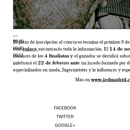
00:00
El plazo de inscripción al concurso termina el próximo 9 de
00:00
este
enlace
encontrarás toda la información. El
14 de no
00:11
nombres de los
4 finalistas y
el ganador se decidirá sobr
celebrará el
22 de febrero ante
un jurado formado por d
especializados en moda, Jägermeister y la influencer y esp
Más en
www.iedmadrid.
FACEBOOK
TWITTER
GOOGLE+