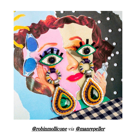
@robinmollicone
vía
@manrepeller