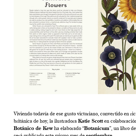
Viviendo todavía de ese gusto victoriano, convertido en ri
británica de hoy, la ilustradora
Katie Scott
en colaboració
Botánico de Kew
ha elaborado “
Botanicum
”, un libro d
será publicado este mismo mes de
septiembre
.