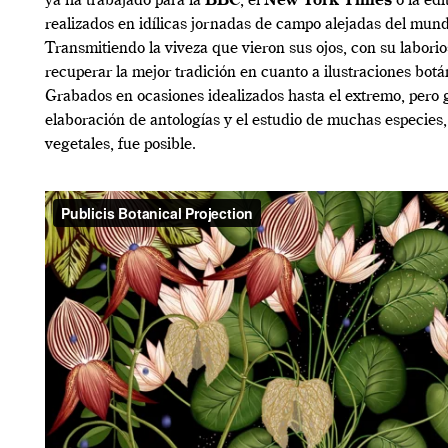
ya ha trabajado para la
BBC
, el
New York Times
o la edi
realizados en idílicas jornadas de campo alejadas del mun
Transmitiendo la viveza que vieron sus ojos, con su laborio
recuperar la mejor tradición en cuanto a ilustraciones botán
Grabados en ocasiones idealizados hasta el extremo, pero g
elaboración de antologías y el estudio de muchas especies
vegetales, fue posible.