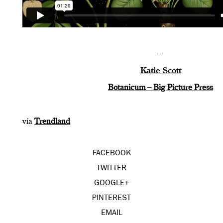
–
Katie Scott
Botanicum – Big Picture Press
vía
Trendland
FACEBOOK
TWITTER
GOOGLE+
PINTEREST
EMAIL