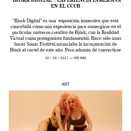
“BJÖRK DIGITAL”. EXPERIENCIA INMERSIVA
EN EL CCCB
“Bjork Digital” es una exposición inmersiva que está
concebida como una experiencia para sumergirse en el
particular universo creativo de Björk, con la Realidad
Virtual como protagonista fundamental. Hace sólo unas
horas Sonar Festival anunciaba la incorporación de
Björk al cartel de este año. Pero además de convertirse
en una de las actuaciones más relevantes […]
10 / 05 / 2017 —
VER MÁS
ART