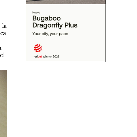
 la
ica
a
el