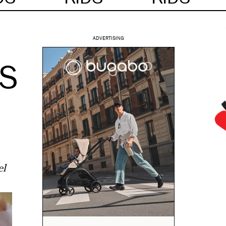
ADVERTISING
AS
el