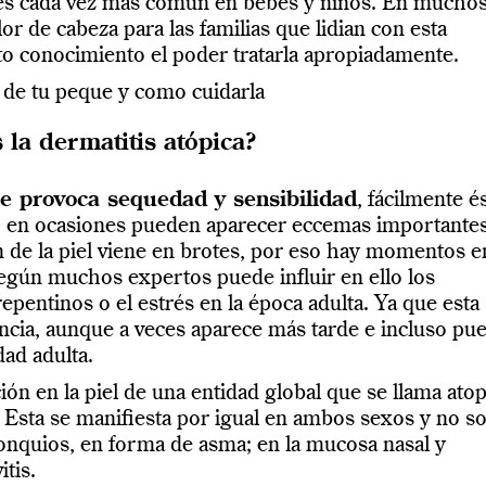
a es cada vez mas común en bebés y niños. En mucho
r de cabeza para las familias que lidian con esta
to conocimiento el poder tratarla apropiadamente.
l de tu peque y como cuidarla
 la dermatitis atópica?
e provoca sequedad y sensibilidad
, fácilmente é
luso en ocasiones pueden aparecer eccemas importantes
n de la piel viene en brotes, por eso hay momentos e
Según muchos expertos puede influir en ello los
epentinos o el estrés en la época adulta. Ya que esta
ncia, aunque a veces aparece más tarde e incluso pu
dad adulta.
ión en la piel de una entidad global que se llama atop
 Esta se manifiesta por igual en ambos sexos y no so
bronquios, en forma de asma; en la mucosa nasal y
itis.