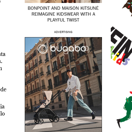
s
BONPOINT AND MAISON KITSUNÉ
REIMAGINE KIDSWEAR WITH A
PLAYFUL TWIST
ADVERTISING
sta
.
n
ede
ia
lo