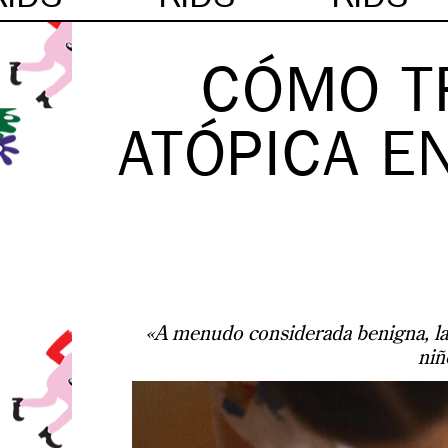
CÓMO TR
ATÓPICA E
«A menudo considerada benigna, la p
niñ