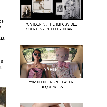
es
‘GARDÉNIA’: THE IMPOSSIBLE
n
SCENT INVENTED BY CHANEL
eía
ó
on
a,
YVMIN ENTERS ‘BETWEEN
FREQUENCIES’