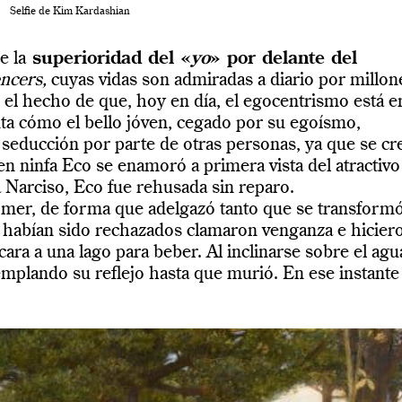
Selfie de Kim Kardashian
e la
superioridad del «
yo
» por delante del
encers,
cuyas vidas son admiradas a diario por millon
, el hecho de que, hoy en día, el egocentrismo está e
nta cómo el bello jóven, cegado por su egoísmo,
seducción por parte de otras personas, ya que se cr
en ninfa Eco se enamoró a primera vista del atractivo
 Narciso, Eco fue rehusada sin reparo.
omer, de forma que adelgazó tanto que se transform
 habían sido rechazados clamaron venganza e hicier
cara a una lago para beber. Al inclinarse sobre el agu
plando su reflejo hasta que murió. En ese instante