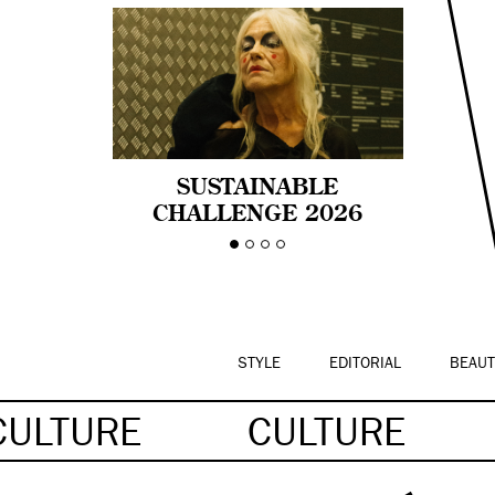
SUSTAINABLE
CHALLENGE 2026
CELEBRA LA
DIVERSIDAD DE EDAD
EN LA MODA CON AGE
PRIDE!
STYLE
EDITORIAL
BEAUT
CULTURE
CULTURE