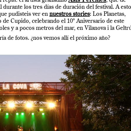
repite el artista granadino
Asis Percales
, que de
 durante los tres días de duración del festival. A esto
ue pudisteis ver en
nuestros stories
: Los Planetas,
 de Cupido, celebrando el 10º Aniversario de este
oles y a pocos metros del mar, en Vilanova i la Geltr
lería de fotos. ¿nos vemos allí el próximo año?