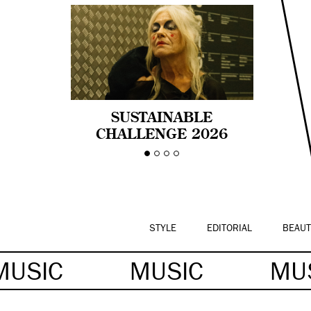
SUSTAINABLE
CHALLENGE 2026
CELEBRA LA
DIVERSIDAD DE EDAD
EN LA MODA CON AGE
PRIDE!
STYLE
EDITORIAL
BEAUT
MUSIC
MUSIC
MU