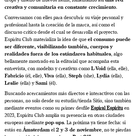
drops y diseño de nuevos ítems, fomentando así
una red
creativa y comunitaria en constante crecimiento
.
Conversamos con elles para descubrir su viaje personal y
profesional hasta la creación de la marca, así como el
discurso crítico desde el cual se desarrolla el proyecto.
Espíritu Club materializa la idea de que
el consumo puede
ser diferente, visibilizando también, cuerpos y
realidades fuera de los estándares habituales
, algo
bellamente mostrado en la editorial que acompaña esta
entrevista, con modelxs y creativxs como
L-Void
(ella, elle),
Fabricio
(él, elle),
Viva
(ella),
Steph
(she),
Lydia
(ella),
Leslie
(ella) y
Sami
(él).
Buscando acercamientos más directos e interactivos con las
personas, no solo desde su estudio/tienda Sitio, sino también
mediante eventos como su primer desfile
Espiral Espíritu
en
2023, Espíritu Club amplía su presencia en otras ciudades
europeas mediante
pop-ups
. La próxima ya tiene fecha: si
estás en
Ámsterdam
el
2 y 3 de noviembre
, no te pierdas