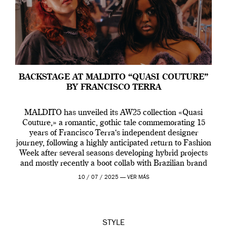
BACKSTAGE AT MALDITO “QUASI COUTURE”
BY FRANCISCO TERRA
MALDITO has unveiled its AW25 collection «Quasi
Couture,» a romantic, gothic tale commemorating 15
years of Francisco Terra‘s independent designer
journey, following a highly anticipated return to Fashion
Week after several seasons developing hybrid projects
and mostly recently a boot collab with Brazilian brand
Melissa. This fashion show is a component of Francisco
10 / 07 / 2025 —
VER MÁS
Terra’s Maldito […]
STYLE