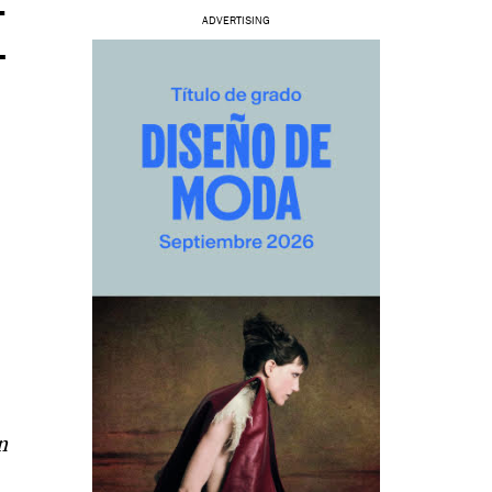
E
ADVERTISING
n