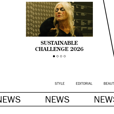
SUSTAINABLE
CHALLENGE 2026
CELEBRA LA
DIVERSIDAD DE EDAD
EN LA MODA CON AGE
PRIDE!
STYLE
EDITORIAL
BEAUT
NEWS
NEWS
NE