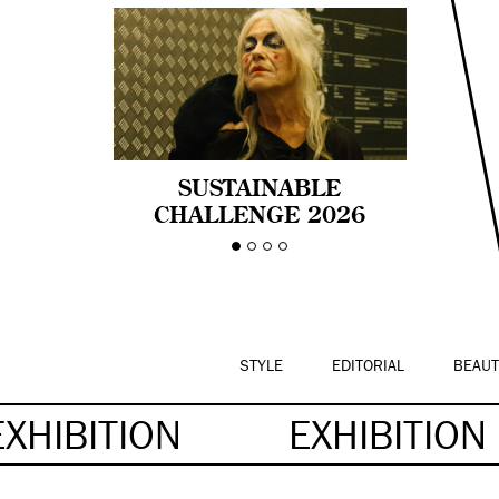
SUSTAINABLE
CHALLENGE 2026
CELEBRA LA
DIVERSIDAD DE EDAD
EN LA MODA CON AGE
PRIDE!
STYLE
EDITORIAL
BEAUT
EXHIBITION
EXHIBITION