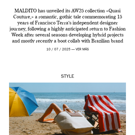
MALDITO has unveiled its AW25 collection «Quasi
Couture,» a romantic, gothic tale commemorating 15
years of Francisco Terra‘s independent designer
journey, following a highly anticipated return to Fashion
Week after several seasons developing hybrid projects
and mostly recently a boot collab with Brazilian brand
Melissa. This fashion show is a component of Francisco
10 / 07 / 2025 —
VER MÁS
Terra’s Maldito […]
STYLE