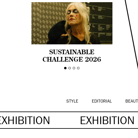
SUSTAINABLE
CHALLENGE 2026
CELEBRA LA
DIVERSIDAD DE EDAD
EN LA MODA CON AGE
PRIDE!
STYLE
EDITORIAL
BEAUT
EXHIBITION
EXHIBITION