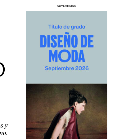
ADVERTISING
O
s y
no.