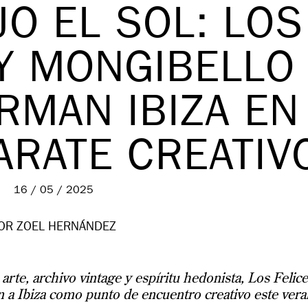
O EL SOL: LOS
 Y MONGIBELLO
RMAN IBIZA EN
ARATE CREATIV
16 / 05 / 2025
OR
ZOEL HERNÁNDEZ
rte, archivo vintage y espíritu hedonista, Los Felice
 a Ibiza como punto de encuentro creativo este vera