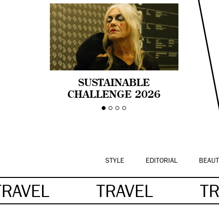
SUSTAINABLE
CHALLENGE 2026
CELEBRA LA
DIVERSIDAD DE EDAD
EN LA MODA CON AGE
PRIDE!
STYLE
EDITORIAL
BEAUT
TRAVEL
TRAVEL
T