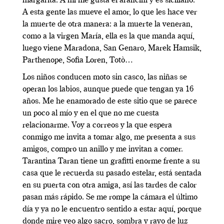
margarita. A mi me gusta el arancini y es siciliano.
A esta gente las mueve el amor, lo que les hace ver
la muerte de otra manera: a la muerte la veneran,
como a la virgen María, ella es la que manda aquí,
luego viene Maradona, San Genaro, Marek Hamsik,
Parthenope, Sofia Loren, Totò…
Los niños conducen moto sin casco, las niñas se
operan los labios, aunque puede que tengan ya 16
años. Me he enamorado de este sitio que se parece
un poco al mío y en el que no me cuesta
relacionarme. Voy a correos y la que espera
conmigo me invita a tomar algo, me presenta a sus
amigos, compro un anillo y me invitan a comer.
Tarantina Taran tiene un grafitti enorme frente a su
casa que le recuerda su pasado estelar, está sentada
en su puerta con otra amiga, así las tardes de calor
pasan más rápido. Se me rompe la cámara el último
día y ya no le encuentro sentido a estar aquí, porque
donde mire veo algo sacro, sombra y rayo de luz