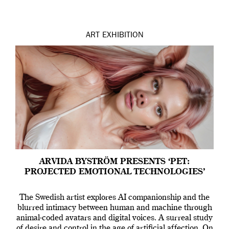
ART
EXHIBITION
ARVIDA BYSTRÖM PRESENTS ‘PET:
PROJECTED EMOTIONAL TECHNOLOGIES’
The Swedish artist explores AI companionship and the
blurred intimacy between human and machine through
animal-coded avatars and digital voices. A surreal study
of desire and control in the age of artificial affection. On