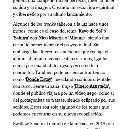
genera una compenetración perfecta, mezclando el
sonido y la imagen. Creando un recorrido espiritual
y cibernético por su último lanzamiento.
Algunos de los
tracks
salieron a la luz hace unos
meses, como es el caso del tema ‘
Rayo de Sol
‘
o
‘
Sakura
‘
con
Nico Miseria
o ‘
Mírame
‘,
siendo una
carta de presentación del proyecto final. Sin
embargo, las diferentes canciones que recoge el
álbum, abarcan diversos estilos y ritmos, ligados
con la personalidad del
hyperpop
como hilo
conductor. También podemos encontrar temas
como ‘
Donde Estoy’
, mezclando sonidos orientales
con la corriente urbana,
trap
o
‘Dinero Asustado’,
donde el público viajará por un videojuego, como si
del protagonista se tratase, siendo eclipsado por sus
sonidos. Estos son solo algunos de los temas que
podemos encontrar en su nueva recopilación.
Swallow X saltó al mundo de la música en 2018 tras