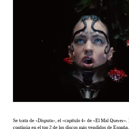
Se trata de «Disputa», el «capítulo 4» de «El Mal Querer». P
continúa en el top 2 de los discos más vendidos de España.