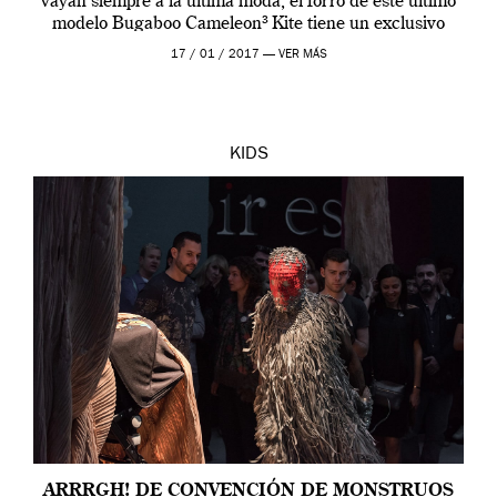
vayan siempre a la última moda, el forro de este último
modelo Bugaboo Cameleon³ Kite tiene un exclusivo
estampado geométrico inspirado en […]
17 / 01 / 2017 —
VER MÁS
KIDS
ARRRGH! DE CONVENCIÓN DE MONSTRUOS