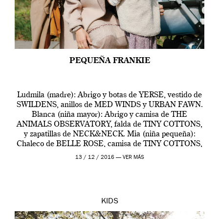
PEQUEÑA FRANKIE
Ludmila (madre): Abrigo y botas de YERSE, vestido de
SWILDENS, anillos de MED WINDS y URBAN FAWN.
Blanca (niña mayor): Abrigo y camisa de THE
ANIMALS OBSERVATORY, falda de TINY COTTONS,
y zapatillas de NECK&NECK. Mia (niña pequeña):
Chaleco de BELLE ROSE, camisa de TINY COTTONS,
falda de BUHO y zapatos de CLOTAIRE. BUGABOO
13 / 12 / 2016 —
VER MÁS
Camaleon3 Elements Ludmila (Madre): […]
KIDS