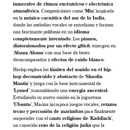
inmersivo de ritmos excéntricos
y
electrónica
atmosférica
. Composiciones como ‘
Miu
’ inspirada
en la
música carnática del sur
de la India
,
donde las melodías vocales se entrelazan y forman
una fascinante polifonía en un
idioma
completamente inventado
. Los
pianos,
distorsionados por un efecto
glitch
, emergen en
‘
Abans Abans
’ con una base de beats
desacompasados y
efectos de ruido blanco
.
Herlop explora los
límites del sonido en el hip-
hop
deconstruido y abstracto
de ‘
Shaolin
Mantis
’ y juega con la base instrumental de
‘
Lyssof
’,transmitiendo una
energía ancestral
.
Estudiando su nuevo sonido en la juguetona
‘
Ubuntu
’, Marina incorpora juegos vocales,
retazos
tecno y percusión de marimbas
para finalmente
sorprender con el
canto religioso de
‘
Kaddisch
’,
un conocido
rezo de la religión judía
que la