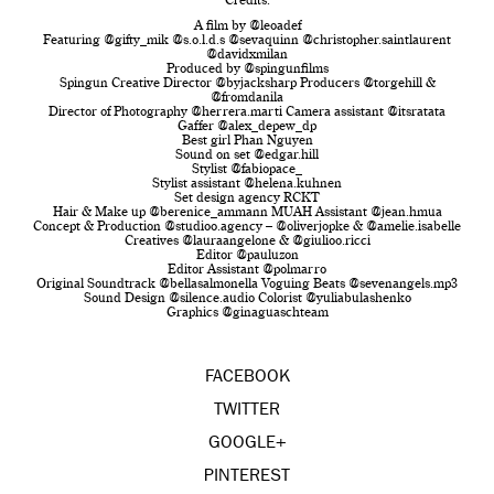
Credits:
A film by @leoadef
Featuring @gifty_mik @s.o.l.d.s @sevaquinn @christopher.saintlaurent
@davidxmilan
Produced by @spingunfilms
Spingun Creative Director @byjacksharp Producers @torgehill &
@fromdanila
Director of Photography @herrera.marti Camera assistant @itsratata
Gaffer @alex_depew_dp
Best girl Phan Nguyen
Sound on set @edgar.hill
Stylist @fabiopace_
Stylist assistant @helena.kuhnen
Set design agency RCKT
Hair & Make up @berenice_ammann MUAH Assistant @jean.hmua
Concept & Production @studioo.agency – @oliverjopke & @amelie.isabelle
Creatives @lauraangelone & @giulioo.ricci
Editor @pauluzon
Editor Assistant @polmarro
Original Soundtrack @bellasalmonella Voguing Beats @sevenangels.mp3
Sound Design @silence.audio Colorist @yuliabulashenko
Graphics @ginaguaschteam
FACEBOOK
TWITTER
GOOGLE+
PINTEREST