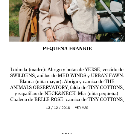
PEQUEÑA FRANKIE
Ludmila (madre): Abrigo y botas de YERSE, vestido de
SWILDENS, anillos de MED WINDS y URBAN FAWN.
Blanca (niña mayor): Abrigo y camisa de THE
ANIMALS OBSERVATORY, falda de TINY COTTONS,
y zapatillas de NECK&NECK. Mia (niña pequeña):
Chaleco de BELLE ROSE, camisa de TINY COTTONS,
falda de BUHO y zapatos de CLOTAIRE. BUGABOO
13 / 12 / 2016 —
VER MÁS
Camaleon3 Elements Ludmila (Madre): […]