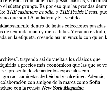
referencia constante a las piezas clásicas, ya icónica
 o el súeter grunge. Es por eso que las prendas dent
ulo:
THE cashmere hoodie, o THE Prairie
Dress, pu
 sino que son LA sudadera y EL vestido.
idadosamente dentro de tantas colecciones pasadas
as de segunda mano y mercadillos. Y eso no es todo,
lada en la etiqueta, creando así un vínculo con quien l
rchives”, trayendo así de vuelta a los clásicos que
dquirida a precios más económicos que las que se v
arc” presenta desde artículos especiales con
a gorras, camisetas de béisbol y calcetines. Además,
n colaboración con amigos de la marca como
Sofia
incluso con la revista
New York Magazine.