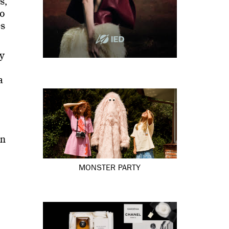
s,
ro
es
 y
a
en
MONSTER PARTY