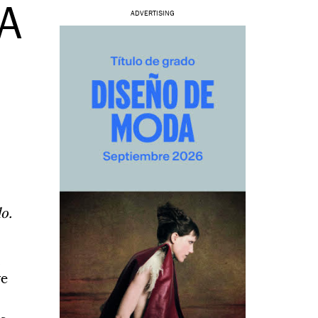
A
ADVERTISING
o.
ye