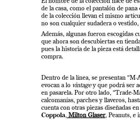
El nombre de la colección nace de esa 
de la casa, como el pantalón de pana
de la colección llevan el mismo artíc
no son cualquier sudadera o vestido,
Además, algunas fueron escogidas cu
que ahora son descubiertas en tiend
pues la historia de la pieza está detal
compra.
Dentro de la línea, se presentan “M-A
evocan a lo
vintage
y que podrá ser a
en pasarela. Por otro lado, “Trade-M
calcomanías, parches y llaveros, hast
cuenta con otras piezas diseñadas e
Coppola
,
Milton Glaser
, Peanuts, e 