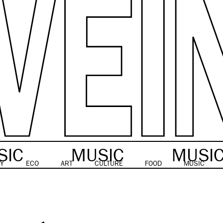
SIC
MUSIC
MUSI
Y
ECO
ART
CULTURE
FOOD
MUSIC