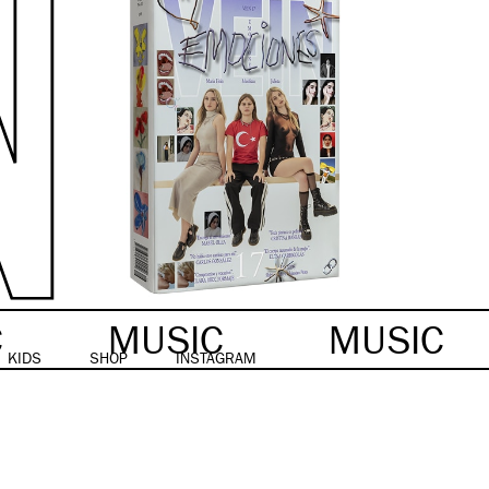
C
MUSIC
MUSIC
KIDS
SHOP
INSTAGRAM