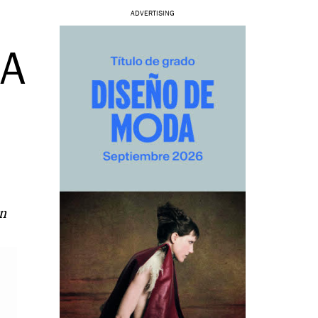
ADVERTISING
MA
ón