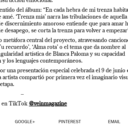
onstrucción emocional.
sentido del álbum: “En cada hebra de mi trenza habit
e amé. ‘Trenza mía’ narra las tribulaciones de aquella
e de discernimiento amoroso entiende que para amar 
e desapego, se corta la trenza para volver a empezar
 metáfora central del proyecto, atravesando cancion
Tu recuerdo’, ‘Alma rota’ o el tema que da nombre al
ngularidad artística de Blanca Paloma y su capacidad
ón y los lenguajes contemporáneos.
 una presentación especial celebrada el 9 de junio 
artista compartió por primera vez el imaginario visu
etapa.
–
s en TikTok
@veinmagazine
GOOGLE+
PINTEREST
EMAIL