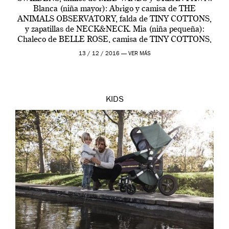
Blanca (niña mayor): Abrigo y camisa de THE
ANIMALS OBSERVATORY, falda de TINY COTTONS,
y zapatillas de NECK&NECK. Mia (niña pequeña):
Chaleco de BELLE ROSE, camisa de TINY COTTONS,
falda de BUHO y zapatos de CLOTAIRE. BUGABOO
13 / 12 / 2016 —
VER MÁS
Camaleon3 Elements Ludmila (Madre): […]
KIDS