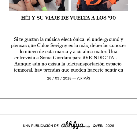
HĒI Y SU VIAJE DE VUELTA A LOS ’90
Si te gustan la música electrónica, el underground y
piensas que Chloë Sevigny es lo más, deberías conocer
lo nuevo de esta marca y a su alma mater. Una
entrevista a Sonia Giordani para #VEINDIGITAL.
Aunque aún no exista la teletransportación espacio-
temporal, hay prendas que pueden hacerte sentir en
otra época. Es el caso […]
26 / 03 / 2018 —
VER MÁS
UNA PUBLICACIÓN DE
©VEIN, 2026
Google+