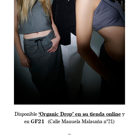
Disponible
‘Organic Drop’ en su tienda online
y
en
GF21
(Calle Manuela Malasaña nº21)
_