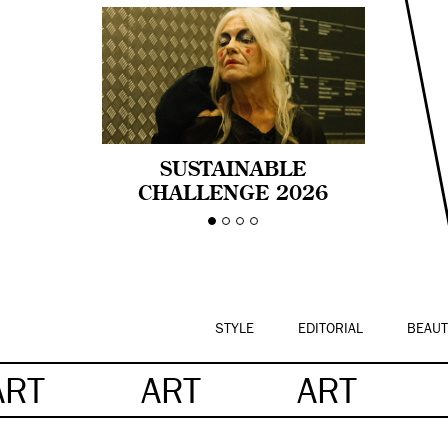
SUSTAINABLE
CHALLENGE 2026
CELEBRA LA
DIVERSIDAD DE EDAD
EN LA MODA CON AGE
PRIDE!
STYLE
EDITORIAL
BEAUT
ART
ART
ART